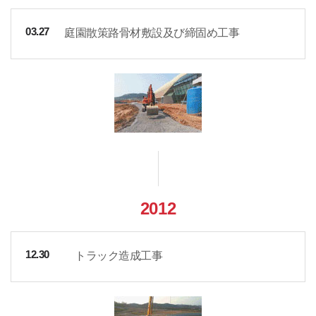
庭園散策路骨材敷設及び締固め工事
03.27
2012
トラック造成工事
12.30