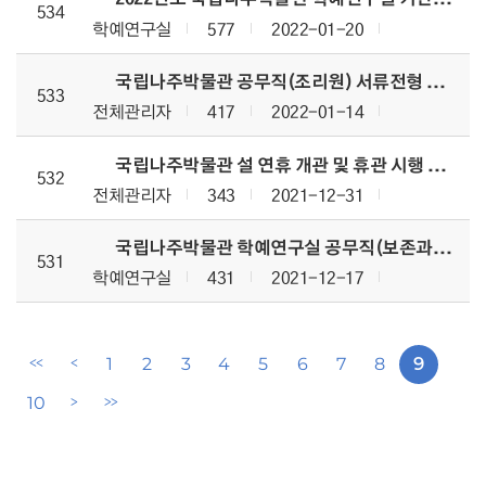
534
학예연구실
577
2022-01-20
국립나주박물관 공무직(조리원) 서류전형 결과 공지
533
전체관리자
417
2022-01-14
국립나주박물관 설 연휴 개관 및 휴관 시행 알림
532
전체관리자
343
2021-12-31
국립나주박물관 학예연구실 공무직(보존과학) 채용시험 합격자 공고
531
학예연구실
431
2021-12-17
1
2
3
4
5
6
7
8
9
<<
<
첫번째페이지
이전페이지
10
>
>>
다음페이지
마지막페이지