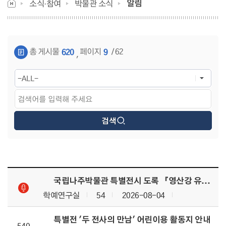
알림
소식·참여
박물관 소식
게시물 검색
총 게시물
페이지
/ 62
620
9
,
알림목록 으로 번호, 제목, 작성자, 조회수, 등록 일, 첨부파일로 나열 되고 있습니다.
국립나주박물관 특별전시 도록 『영산강 유역 마한의 성장과 수입 문물(가제)』 위탁출판 재공고
학예연구실
54
2026-08-04
특별전 '두 전사의 만남' 어린이용 활동지 안내
540