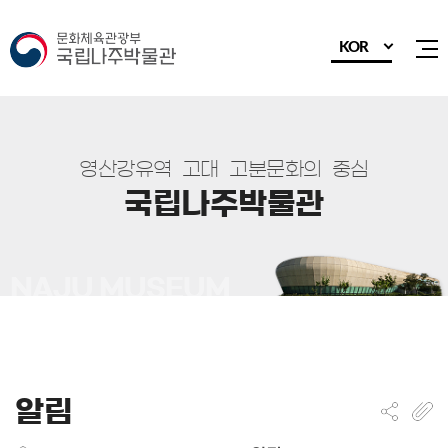
KOR
전
영
산
강
유
역
고
대
고
분
문
화
의
중
심
국
립
나
주
박
물
관
알림