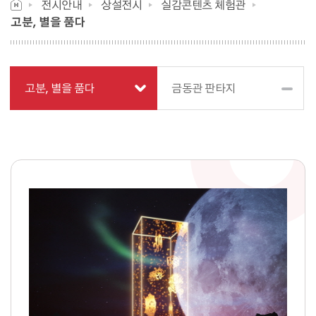
전시안내
상설전시
실감콘텐츠 체험관
고분, 별을 품다
고분, 별을 품다
금동관 판타지