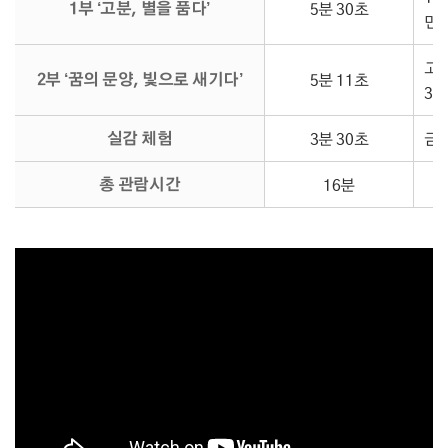
1부 ‘고분, 별을 품다’
5분 30초
만나
고대
2부 ‘꿈의 문양, 빛으로 새기다’
5분 11초
3호
실감 체험
3분 30초
금동
총 관람시간
16분