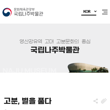
KOR
전
영
산
강
유
역
고
대
고
분
문
화
의
중
심
국
립
나
주
박
물
관
고분, 별을 품다