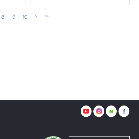
8
9
10
>
>>
다음페이지
마지막페이지