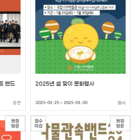
상세
서트 밴드
2025년 설 맞이 문화행사
공연
행사
2025-01-25 ~ 2025-01-30
현장
접수
현장
방문
마감
방문