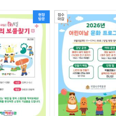
현장
접수
방문
마감
상세
상세