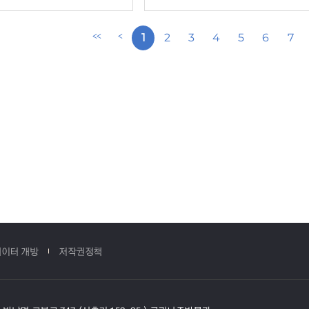
1
2
3
4
5
6
7
<<
<
첫번째페이지
이전페이지
이터 개방
저작권정책