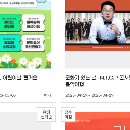
상세
상세
 어린이날 ‘즐거운
문화가 있는 날 _N.T.O.P 콘
음악여행
행사
25-05-05
2025-04-19 ~ 2025-04-19
현장
접수
선착순
마감