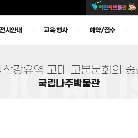
전시안내
교육·행사
예약/접수
영
산
강
유
역
고
대
고
분
문
화
의
중
국
립
나
주
박
물
관