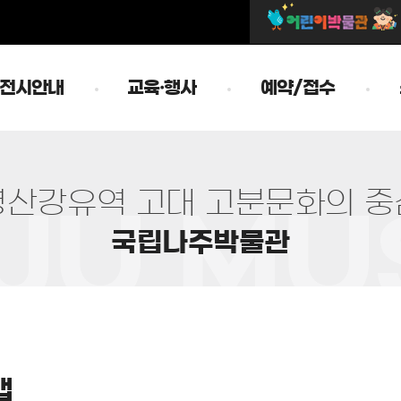
전시안내
교육·행사
예약/접수
영
산
강
유
역
고
대
고
분
문
화
의
중
국
립
나
주
박
물
관
앱