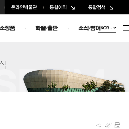
온라인박물관
통합예약
통합검색
소장품
학술·출판
소식·참여
KOR
심