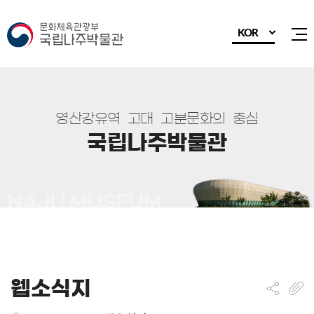
KOR
전
영
산
강
유
역
고
대
고
분
문
화
의
중
심
국
립
나
주
박
물
관
웹소식지