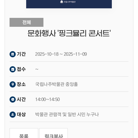
크게보기
전체
문화행사 '핑크뮬리 콘서트'
기간
2025-10-18 ~ 2025-11-09
접수
~
장소
국립나주박물관 중앙홀
시간
14:00~14:50
대상
박물관 관람객 및 일반 시민 누구나
목록
링크복사