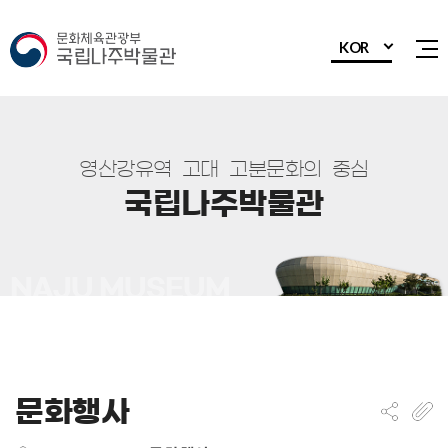
KOR
전
영
산
강
유
역
고
대
고
분
문
화
의
중
심
국
립
나
주
박
물
관
문화행사